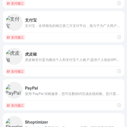
支付接口
支付宝
支付宝，全球领先的独立第三方支付平台，致力于为广大用户提供安全快速的电子支付/网上支付/安全支付/手机支付体验，及转账收款/水电煤缴费/信用卡还款/AA收款等生活服务应用。
支付接口
虎皮椒
虎皮椒支付是为微信个人和支付宝个人账户,提供个人收款API支付接口,不挂机,无需提现,官方清算,100%资金安全,成功率高,金额无限制,支持各种网站系统API对接。
支付接口
PayPal
使用 PayPal 转账服务，您可在数秒内完成在线转账。您只需拥有一个电子邮箱地址即可。
支付接口
Shoptimizer