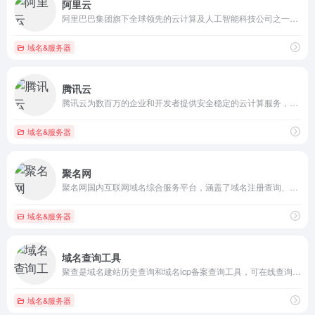
阿里云
阿里巴巴集团旗下全球领先的云计算及人工智能科技公司之一。提供全栈云服务，包括弹性计算、高性能数据库、网络与存储方案，以及AI大模型、向量检索、大数据分析等智能化能力。依托飞天云计算操作系统与全球基础设施，支持企业构建高可用架构，定制基于场景的行业解决方案，免费备案，7×24小时售后支持，助企业无忧上云。
域名&服务器
腾讯云
腾讯云为数百万的企业和开发者提供安全稳定的云计算服务，涵盖云服务器、云数据库、云存储、视频与CDN、域名注册等全方位云服务和各行业解决方案。
域名&服务器
聚名网
聚名网国内互联网域名综合服务平台，涵盖了域名注册查询、到期域名抢注、域名买卖交易、域名续费管理等多项业务。聚名致力于打造更好的域名交易平台，聚名，让域名创造更多价值！
域名&服务器
域名查询工具
聚查是域名建站历史查询和域名icp备案查询工具，可在线查询检测域名whois信息查询(域名注册查询)域名建站历史记录、icp备案查询、域名权重和域名收录信息，也可对域名拦截检测进行查询，域名批量查询工具可以自定义离线查询检测，只需提交域名到查询服务器，结果更准确，且查询无数量限制。
域名&服务器