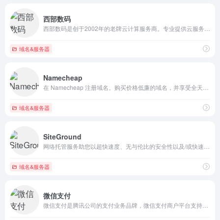
西部数码
西部数码是创于2002年的老牌云计算服务商。专业提供云服务器、虚拟主机、域名注册、企业邮箱等,50余万个虚拟主机网站及1000余万个域名用户的共同选择！免费备案，7x24小时售后支持，助企业无忧上云。
域名&服务器
Namecheap
在 Namecheap 注册域名。购买价格低廉的域名，并享受全天候支持服务。凭借管理下的超过 1800 万个域名，您大可放心，您的域名正得到妥善照料。
域名&服务器
SiteGround
网络托管服务助您以超快速度、无与伦比的安全性以及/或快速而专业的技术支持，让域名在线蓬勃发展！立即开始吧！
域名&服务器
微信支付
微信支付是腾讯公司的支付业务品牌，微信支付商户平台支持线下场所、公众号、小程序、PC网站、APP、企业微信等经营场景快速接入微信支付。微信支付全面打通O2O生活消费领域，提供专业的互联网+行业解决方案，微信支付支持微信红包和微信理财通，是移动支付的首选。