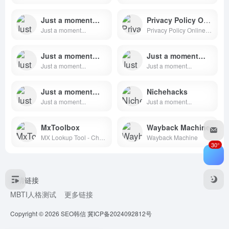
Just a moment…
Privacy Policy Online: Free Privacy Policy
Just a moment...
Privacy Policy Online: Generate Free Privacy Policy for your site, comply with CCPA, GDPR, CalOPPA, Google, App Store.
Just a moment…
Just a moment…
Just a moment...
Just a moment...
Just a moment…
Nichehacks
Just a moment...
Just a moment...
MxToolbox
Wayback Machine
MX Lookup Tool - Check your DNS MX Records online
Wayback Machine
30°
友情链接
MBTI人格测试
更多链接
Copyright © 2026
SEO韩信
冀ICP备2024092812号