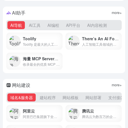
AI助手
more+
AI导航
AI工具
AI编程
API平台
AI内容检测
Toolify
There’s An AI For That®
Toolify 是最大的人工智能工具目录和 GPTs 商店应用程序。超过 28500+ 个人工智能网站和人工智能工具。人工智能工具列表和 GPT 商店应用程序列表由 ChatGPT 自动更新。
人工智能工具领域的第一网站，已有 8000 万人使用该平台来寻找适用于任何任务或用例的合适工具。
海量 MCP Servers 导航网站
收录最全的优质 MCP server 资源，涵盖效率工具、天气地理位置、内容生成等多种分类的 MCP 资源，满足您全方位需求。您可直接输入需求，平台会深度理解并且识别您多维度的意图，精准推荐 MCP 服务。
网站建设
more+
域名&服务器
建站程序
网站模板
网站部署
支付接口
阿里云
腾讯云
阿里巴巴集团旗下全球领先的云计算及人工智能科技公司之一。提供全栈云服务，包括弹性计算、高性能数据库、网络与存储方案，以及AI大模型、向量检索、大数据分析等智能化能力。依托飞天云计算操作系统与全球基础设施，支持企业构建高可用架构，定制基于场景的行业解决方案，免费备案，7×24小时售后支持，助企业无忧上云。
腾讯云为数百万的企业和开发者提供安全稳定的云计算服务，涵盖云服务器、云数据库、云存储、视频与CDN、域名注册等全方位云服务和各行业解决方案。