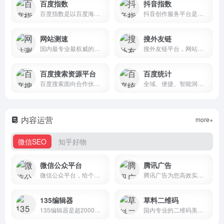
百度指数
抖音指数
百度指数是以百度海量网民行为数据为基础的数据分享平台。在这里，你可以研究关键词搜索趋势、洞察网民兴趣和需求、监测舆情动向、定位受众特征。
抖音创作服务平台是抖音创作者的专属服务平台，支持用户作为创作者和管理机构两种登陆方式，并通过提供授权管理、内容管理、互动管理及数据管理等服务助力抖音用户高效运营！
网站测速
搜外友链
国内最专业最权威的实时网站测速、服务器监控、网络监控、IDC质量评测、PING,DNS,HTTP,CDN测试网站速度监控，遍及国内各省和国外的监测点，包括电信、网通、联通、移动、长城宽带、教育网等线路，测试网站在全国各地和海外的打开速度，全面的报表功能、对比功能、地图展示、柱型图展示等专业测速网站。
搜外友链平台，网站权重管理专家，专注友情链接交换、友情链接交易、友情链接查询和友情链接监控。
百度搜索资源平台
百度统计
百度搜索面向合作伙伴的官方平台，为开发者、内容创作者、站点管理者等伙伴，提供优化工具、数据、课程、Q&amp;A等服务，助力资源进入搜索，同时提供搜索项目合作机会，让优质资源脱颖而出。
全域、便捷、智能洞察用户，高效驱动企业数字化运营。
内容运营
more+
微信SEO
知乎好物
微信公众平台
腾讯广告
微信公众平台，给个人、企业和组织提供业务服务与用户管理能力的全新服务平台。
腾讯广告为您高效实现企业销售目标，您可通过腾讯广告投放推广平台进行微信、QQ、腾讯联盟、应用宝、手机QQ浏览器等渠道多样触达智能投放广告，广告投放上腾讯广告（原腾讯广点通）。
135编辑器
草料二维码
135编辑器是超2000万运营者首选的微信编辑器。提供海量公众号排版样式与智能AI排版功能，支持SVG互动、一键排版与AI文案生成。立即使用，轻松解决公众号排版难题，让你的文章脱颖而出！
国内专业的二维码美化排版系统，提供多种场景的美化样式模版，包含二维码标签、二维码海报等样式。支持加logo，加背景，换颜色，调码眼等，还可以保存成模板，今后重复使用。