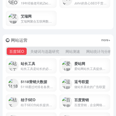
19年经验老司机Zac的SEO每天一贴，中文SEO优化行业旗帜性博客。分享网站优化排名技术、搜索引擎算法原理。专业SEO培训、顾问咨询等SEO服务。
John的良心SEO干货文，15年英文网站营销经验，4年美国求学工作经历，只爱Google，不懂百度（也不怎么用）。
艾瑞网
艾瑞网聚合互联网数据资讯，融合互联网行业资源，提供电子商务、移动互联网、网络游戏、网络广告、网络营销等行业内容，为互联网管理营销市场运营人士提供丰富的产业数据、报告、专家观点、行业数据库等服务，打造最具影响力的互联网数据资讯聚合平台。
网站运营
more+
百度SEO
关键词与选题研究
网站测速
网站统计与分析
站长工具
爱站网
站长工具是站长的必备工具。经常上站长工具可以了解SEO数据变化。还可以检测网站死链接、蜘蛛访问、HTML格式检测、网站速度测试、友情链接检查、网站域名IP查询、PR、权重查询、alexa、whois查询等等。
爱站网站长工具提供网站收录查询和站长查询以及百度权重值查询等多个站长工具，免费查询各种工具，包括有关键词排名查询，百度收录查询等。
5118营销大数据
逗号联盟
5118通过对排名各类大数据挖掘,提供关键词挖掘,行业词库,站群权重监控,关键词排名监控,指数词,流量词挖掘工具等排名工作人员必备百度站长工具平台。
做站长喜欢的广告联盟
桔子SEO
百度营销
桔子SEO为站长提供外链查询，批量查反链、老域名挖掘、网站建站历史快照记录、网站标题和内容关键字主题密度检测等的SEO站长工具网。
百度营销，企业网络营销首选平台，为企业提供搜索广告、信息流广告、品牌广告等多种广告营销服务，获客热线：400-800-8888。