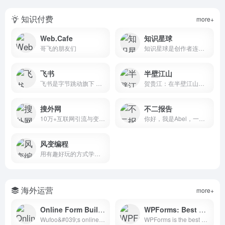
知识付费
more+
Web.Cafe
知识星球
哥飞的朋友们
知识星球是创作者连接铁杆粉丝，实现知识变现的工具。任何从事创作或艺术的人，例如艺术家、工匠、教师、学术研究、科普等，只要能获得一千位铁杆粉丝，就足够生计无忧，自由创作。社群管理、内容沉淀、链接粉丝等就在知识星球。
飞书
半壁江山
飞书是字节跳动旗下 AI 工作平台，提供一站式协同办公、组织管理、业务提效工具和深入企业场景的 AI 能力，让 AI 真能用、真落地。
贺贵江：在半壁江山流量汇学SEO优化课程，为网站优化创造无限可能，从起步到精通的SEO视频培训教程，汇聚十五年网站SEO优化经验，实战SEO培训，拒绝纯理论！
搜外网
不二报告
10万+互联网引流与变现创业者在搜外学习，成为互联网引流变现时代流量大咖。
你好，我是Abel，一个普通的英文网站站长。欢迎来到我的博客——不二报告。
风变编程
用有趣好玩的方式学编程，打造适合小白的编程学习方式，零基础也能轻松入门。
海外运营
more+
Online Form Builder with Cloud Storage Database
WPForms: Best WordPress Forms Plugin
Wufoo&#039;s online form builder helps you create custom forms in minutes. Use Wufoo to create registration forms, application forms, surveys, contact forms, payment forms and more. Sign up free!
WPForms is the best WordPress forms plugin, trusted by over 6,000,000+ users. Easily create powerful WordPress forms with our drag &amp; drop online form builder + WPForms AI