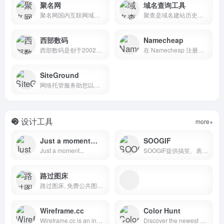
聚名网
域名查询工具
聚名网国内互联网域名综合服务平台，涵盖了域名注册查询、到期域名抢注、域名买卖交易、域名续费管理等多项业务。聚名致力于打造更好的域名交易平台，聚名，让域名创造更多价值！
聚查是域名建站历史查询和域名icp备案查询工具，可在线查询检测域名whois信息查询(域名注册查询)域名建站历史记录、icp备案查询、域名权重和域名收录信息，也可对域名拦截检测进行查询，域名批量查询工具可以自定义离线查询检测，只需提交域名到查询服务器，结果更准确，且查询无数量限制。
西部数码
Namecheap
西部数码是创于2002年的老牌云计算服务商。专业提供云服务器、虚拟主机、域名注册、企业邮箱等,50余万个虚拟主机网站及1000余万个域名用户的共同选择！免费备案，7x24小时售后支持，助企业无忧上云。
在 Namecheap 注册域名。购买价格低廉的域名，并享受全天候支持服务。凭借管理下的超过 1800 万个域名，您大可放心，您的域名正得到妥善照料。
SiteGround
网络托管服务助您以超快速度、无与伦比的安全性以及/或快速而专业的技术支持，让域名在线蓬勃发展！立即开始吧！
设计工具
more+
Just a moment…
SOOGIF
Just a moment...
SOOGIF提供搞笑、表情、美女、明星、热门事件GIF动图全搜索，GIF工具支持视频转GIF、图片合成GIF、GIF压缩、GIF编辑、GIF裁剪、在线录屏等功能。是QQ、微信斗图神器，微信公众号、微博、新媒体编辑GIF动图素材库，好玩的GIF出处发源地。
路过图床
路过图床, 免费公共图床, 提供图片上传和图片外链服务, 原图保存, 全球CDN加速.
Wireframe.cc
Color Hunt
Wireframe.cc is an innovative low-fidelity wireframing tool. Designers create and share better wireframes with a set of powerful, intuitive tools.
Discover the newest hand-picked color palettes of Color Hunt. Get color inspiration for your design and art projects.