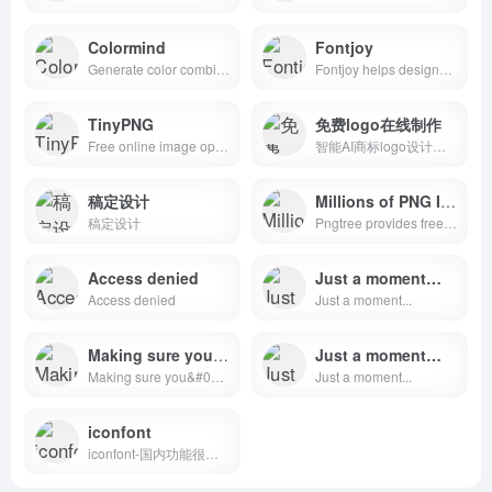
Colormind
Fontjoy
Generate color combinations in one click. Colormind creates cohesive color schemes using a deep neural net.
Fontjoy helps designers choose the best font combinations. Mix and match different fonts for the perfect pairing.
TinyPNG
免费logo在线制作
Free online image optimizer for faster websites! Reduce the file size of your WEBP, JPEG and PNG Images with TinyPNG’s smart lossy compression engine.
智能AI商标logo设计，100%U钙网原创，无论你董不懂设计,仅需输入文字，您就可以自助设计出专业、精美的LOGO,无限制免费下载，十几年专业专注智能LOGO设计，服务用户已超千万
稿定设计
Millions of PNG Images
稿定设计
Pngtree provides free download of png, png images, backgrounds and vector. Tens of millions of high quality free png images, PSD, AI and EPS Files are available. You can also use our AI background remover to remove background for your photos or AI image generator to create PNG images from text.
Access denied
Just a moment…
Access denied
Just a moment...
Making sure you're not a bot!
Just a moment…
Making sure you&#039;re not a bot!
Just a moment...
iconfont
iconfont-国内功能很强大且图标内容很丰富的矢量图标库，提供矢量图标下载、在线存储、格式转换等功能。阿里巴巴体验团队倾力打造，设计和前端开发的便捷工具