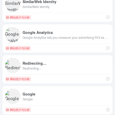
SimilarWeb Identity
SimilarWeb Identity
网站统计与分析
Google Analytics
Google Analytics lets you measure your advertising ROI as well as track your Flash, video, and social networking sites and applications.
网站统计与分析
Redirecting…
Redirecting...
网站统计与分析
Google
Google
网站统计与分析